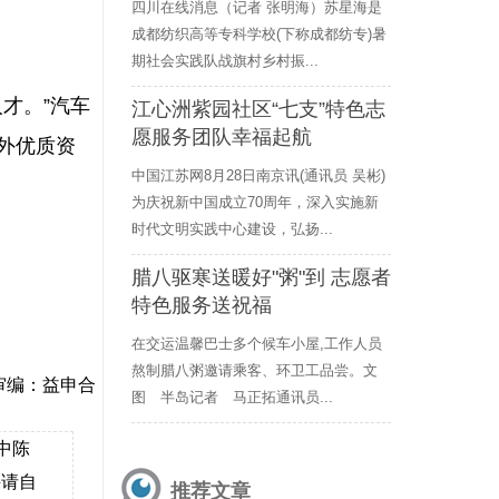
四川在线消息（记者 张明海）苏星海是
成都纺织高等专科学校(下称成都纺专)暑
期社会实践队战旗村乡村振...
才。”汽车
江心洲紫园社区“七支”特色志
愿服务团队幸福起航
外优质资
中国江苏网8月28日南京讯(通讯员 吴彬)
为庆祝新中国成立70周年，深入实施新
时代文明实践中心建设，弘扬...
腊八驱寒送暖好"粥"到 志愿者
特色服务送祝福
在交运温馨巴士多个候车小屋,工作人员
熬制腊八粥邀请乘客、环卫工品尝。文
审编：益申合
图 半岛记者 马正拓通讯员...
中陈
并请自
推荐文章