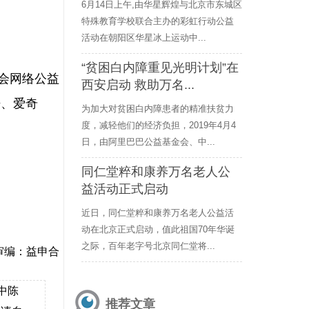
6月14日上午,由华星辉煌与北京市东城区
特殊教育学校联合主办的彩虹行动公益
活动在朝阳区华星冰上运动中...
“贫困白内障重见光明计划”在
会网络公益
西安启动 救助万名...
酷、爱奇
为加大对贫困白内障患者的精准扶贫力
度，减轻他们的经济负担，2019年4月4
日，由阿里巴巴公益基金会、中...
同仁堂粹和康养万名老人公
益活动正式启动
近日，同仁堂粹和康养万名老人公益活
动在北京正式启动，值此祖国70年华诞
之际，百年老字号北京同仁堂将...
审编：益申合
中陈
推荐文章