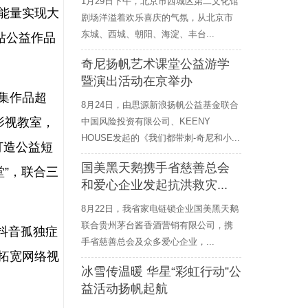
1月29日下午，北京市西城区第二文化馆
能量实现大
剧场洋溢着欢乐喜庆的气氛，从北京市
东城、西城、朝阳、海淀、丰台...
站公益作品
奇尼扬帆艺术课堂公益游学
暨演出活动在京举办
集作品超
8月24日，由思源新浪扬帆公益基金联合
影视教室，
中国风险投资有限公司、KEENY
HOUSE发起的《我们都带刺-奇尼和小...
打造公益短
国美黑天鹅携手省慈善总会
”，联合三
和爱心企业发起抗洪救灾...
8月22日，我省家电链锁企业国美黑天鹅
联合贵州茅台酱香酒营销有限公司，携
抖音孤独症
手省慈善总会及众多爱心企业，...
拓宽网络视
冰雪传温暖 华星“彩虹行动”公
益活动扬帆起航