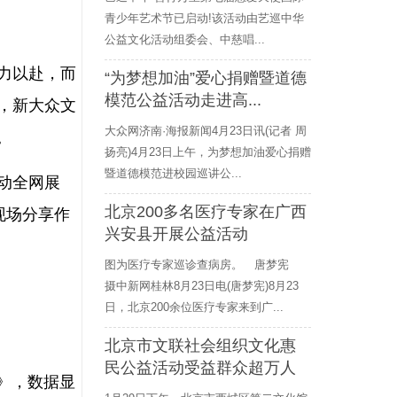
青少年艺术节已启动!该活动由艺巡中华
公益文化活动组委会、中慈唱...
力以赴，而
“为梦想加油”爱心捐赠暨道德
模范公益活动走进高...
，新大众文
大众网济南·海报新闻4月23日讯(记者 周
。
扬亮)4月23日上午，为梦想加油爱心捐赠
暨道德模范进校园巡讲公...
启动全网展
北京200多名医疗专家在广西
现场分享作
兴安县开展公益活动
图为医疗专家巡诊查病房。 唐梦宪
摄中新网桂林8月23日电(唐梦宪)8月23
日，北京200余位医疗专家来到广...
北京市文联社会组织文化惠
民公益活动受益群众超万人
察》，数据显