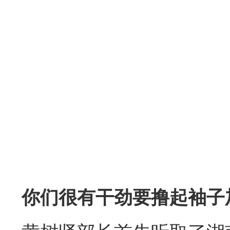
你们很有干劲
要撸起袖子