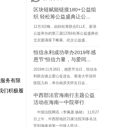
区块链赋能链接180+公益组
织 轻松筹公益盛典让公...
12月3日晚，由轻松筹联合ELLE、新浪
公益举办的第三届123轻松筹公益盛典在
北京圆满落下帷幕。此次公益盛...
恒信永利成功举办2019年感
恩节“恒信力量，与爱同...
2019年11月28日，感恩节当日，恒信永
利联合德义爱心促进会、香港大学深圳
售服务有限
医院儿科，举办病房关怀生日会...
我们积极履
中西部法官海南行主题公益
活动在海南一中院举行
中国法院网讯（李佩晟 杨斌） 11月27
日上午，中西部地区21家法院30多名法
官到海南省第一中级人民法...