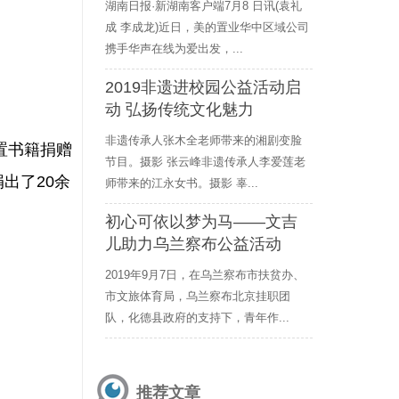
湖南日报·新湖南客户端7月8 日讯(袁礼
成 李成龙)近日，美的置业华中区域公司
携手华声在线为爱出发，...
2019非遗进校园公益活动启
动 弘扬传统文化魅力
非遗传承人张木全老师带来的湘剧变脸
置书籍捐赠
节目。摄影 张云峰非遗传承人李爱莲老
出了20余
师带来的江永女书。摄影 辜...
初心可依以梦为马——文吉
儿助力乌兰察布公益活动
2019年9月7日，在乌兰察布市扶贫办、
市文旅体育局，乌兰察布北京挂职团
队，化德县政府的支持下，青年作...
推荐文章