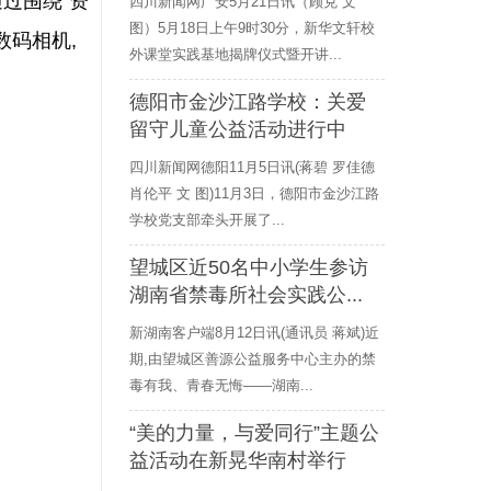
通过围绕“资
四川新闻网广安5月21日讯（顾克 文
图）5月18日上午9时30分，新华文轩校
数码相机,
外课堂实践基地揭牌仪式暨开讲...
德阳市金沙江路学校：关爱
留守儿童公益活动进行中
四川新闻网德阳11月5日讯(蒋碧 罗佳德
肖伦平 文 图)11月3日，德阳市金沙江路
学校党支部牵头开展了...
望城区近50名中小学生参访
湖南省禁毒所社会实践公...
新湖南客户端8月12日讯(通讯员 蒋斌)近
期,由望城区善源公益服务中心主办的禁
毒有我、青春无悔——湖南...
“美的力量，与爱同行”主题公
益活动在新晃华南村举行