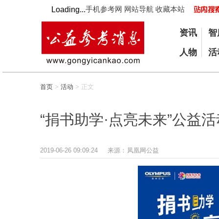
手机参考网
网站导航
收藏本站
Loading...
资讯
智
人物
活
首页
>
活动
> 正文
“捐书助学·点亮未来”公益
2019-06-26 09:09:24
来源：
凤凰网公益